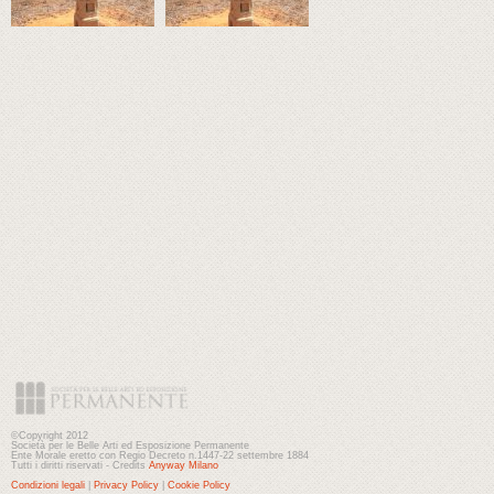
©Copyright 2012
Società per le Belle Arti ed Esposizione Permanente
Ente Morale eretto con Regio Decreto n.1447-22 settembre 1884
Tutti i diritti riservati - Credits
Anyway Milano
Condizioni legali
|
Privacy Policy
|
Cookie Policy