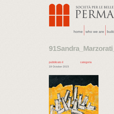
home
who we are
buil
91Sandra_Marzorati
pubblicato il
categoria
19 October 2015