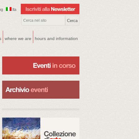
ng
Ita
s
where we are
hours and information