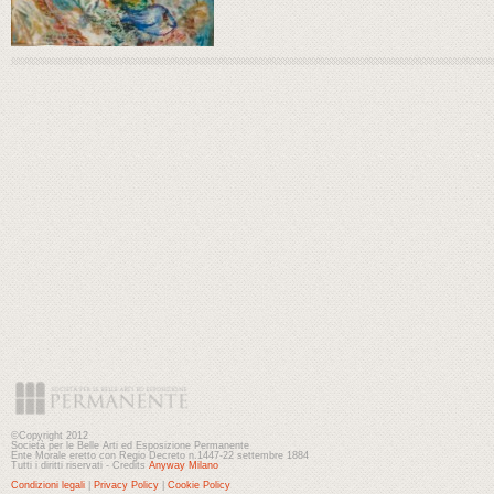
©Copyright 2012
Società per le Belle Arti ed Esposizione Permanente
Ente Morale eretto con Regio Decreto n.1447-22 settembre 1884
Tutti i diritti riservati - Credits
Anyway Milano
Condizioni legali
|
Privacy Policy
|
Cookie Policy