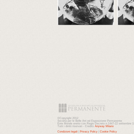
©Copyright 2012
Società per le Belle Arti ed Esposizione Permanente
Ente Morale eretto con Regio Decreto n.1447-22 settembre 
Tutti i diritti riservati - Credits
Anyway Milano
Condizioni legali
|
Privacy Policy
|
Cookie Policy