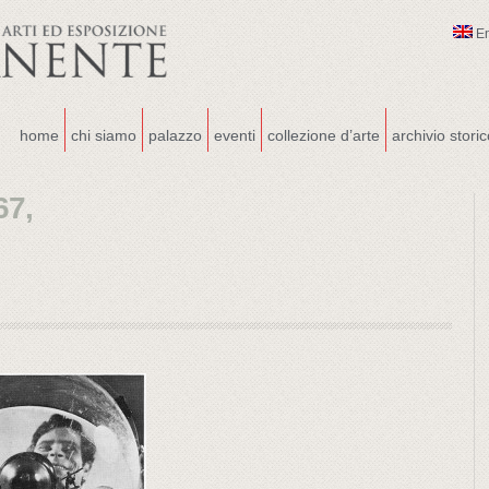
E
home
chi siamo
palazzo
eventi
collezione d’arte
archivio stori
67,