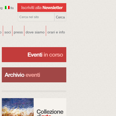
ng
Ita
co
soci
press
dove siamo
orari e info