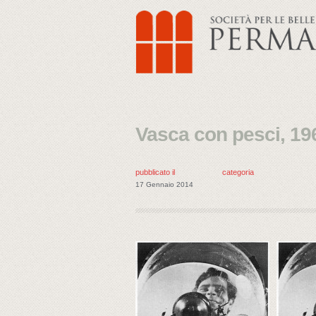
Vasca con pesci, 19
pubblicato il
categoria
17 Gennaio 2014