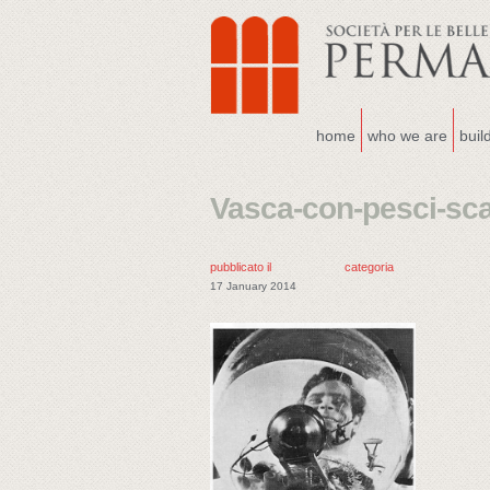
home
who we are
buil
Vasca-con-pesci-scal
pubblicato il
categoria
17 January 2014