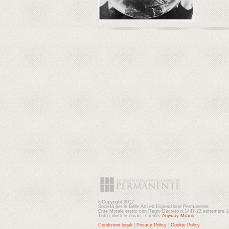
©Copyright 2012
Società per le Belle Arti ed Esposizione Permanente
Ente Morale eretto con Regio Decreto n.1447-22 settembre 
Tutti i diritti riservati - Credits
Anyway Milano
Condizioni legali
|
Privacy Policy
|
Cookie Policy