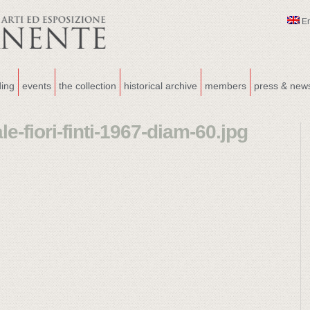
E
ding
events
the collection
historical archive
members
press & new
e-fiori-finti-1967-diam-60.jpg