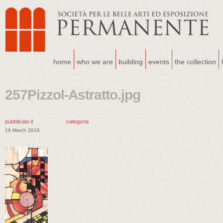
home
who we are
building
events
the collection
257Pizzol-Astratto.jpg
pubblicato il
categoria
16 March 2016