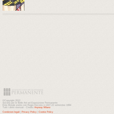
©Copyright 2012
Società per le Belle Arti ed Esposizione Permanente
Ente Morale eretto con Regio Decreto n.1447-22 settembre 1884
Tutti i diritti riservati - Credits
Anyway Milano
Condizioni legali
|
Privacy Policy
|
Cookie Policy