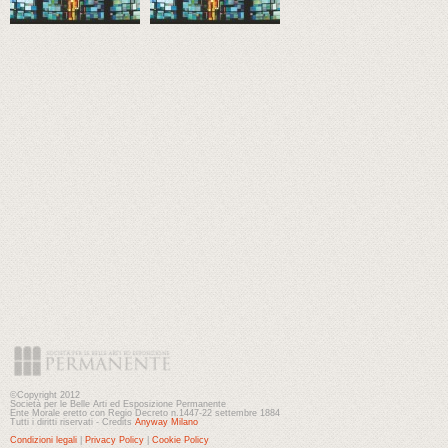
©Copyright 2012
Società per le Belle Arti ed Esposizione Permanente
Ente Morale eretto con Regio Decreto n.1447-22 settembre 1884
Tutti i diritti riservati - Credits
Anyway Milano
Condizioni legali
|
Privacy Policy
|
Cookie Policy