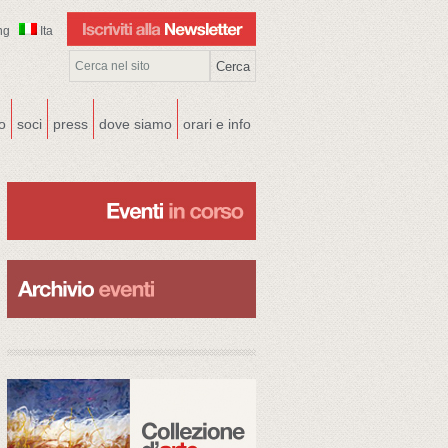
ng
Ita
co
soci
press
dove siamo
orari e info