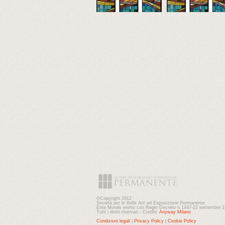
©Copyright 2012
Società per le Belle Arti ed Esposizione Permanente
Ente Morale eretto con Regio Decreto n.1447-22 settembre 
Tutti i diritti riservati - Credits
Anyway Milano
Condizioni legali
|
Privacy Policy
|
Cookie Policy