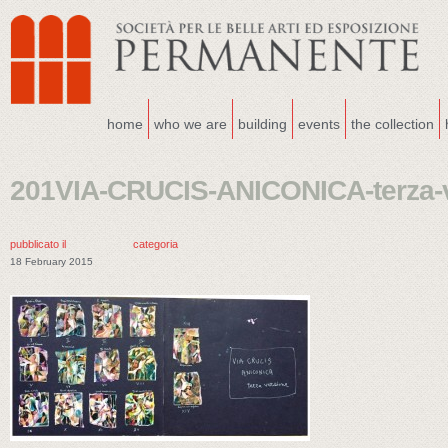
home
who we are
building
events
the collection
201VIA-CRUCIS-ANICONICA-terza-v
pubblicato il
categoria
18 February 2015