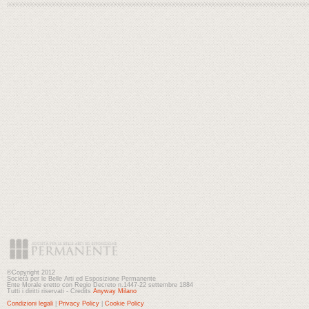
©Copyright 2012
Società per le Belle Arti ed Esposizione Permanente
Ente Morale eretto con Regio Decreto n.1447-22 settembre 1884
Tutti i diritti riservati - Credits
Anyway Milano
Condizioni legali
|
Privacy Policy
|
Cookie Policy