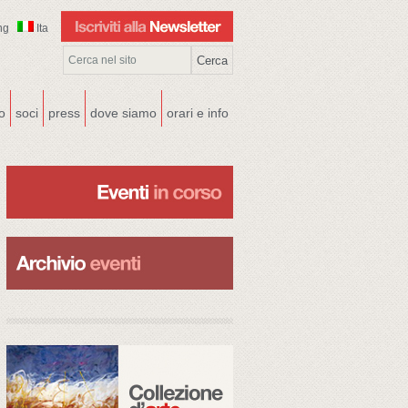
ng
Ita
co
soci
press
dove siamo
orari e info