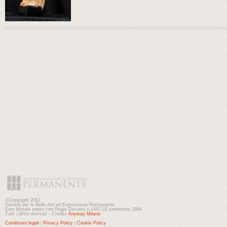
©Copyright 2012
Società per le Belle Arti ed Esposizione Permanente
Ente Morale eretto con Regio Decreto n.1447-22 settembre 1884
Tutti i diritti riservati - Credits
Anyway Milano
Condizioni legali
|
Privacy Policy
|
Cookie Policy