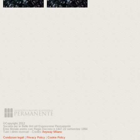
©Copyright 2012
Società per le Belle Arti ed Esposizione Permanente
Ente Morale eretto con Regio Decreto n.1447-22 settembre 1884
Tutti i diritti riservati - Credits
Anyway Milano
Condizioni legali
|
Privacy Policy
|
Cookie Policy