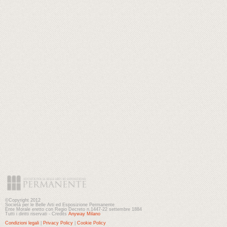
©Copyright 2012
Società per le Belle Arti ed Esposizione Permanente
Ente Morale eretto con Regio Decreto n.1447-22 settembre 1884
Tutti i diritti riservati - Credits
Anyway Milano
Condizioni legali
|
Privacy Policy
|
Cookie Policy