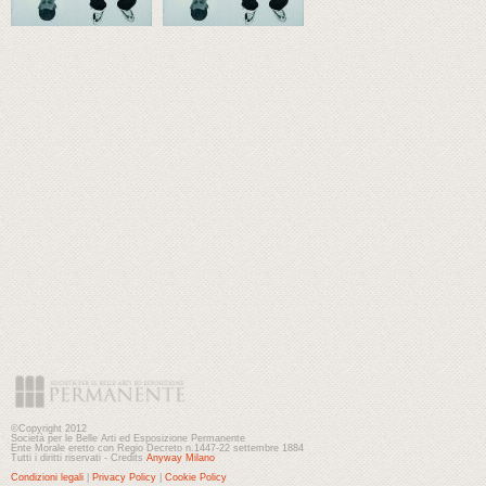
©Copyright 2012
Società per le Belle Arti ed Esposizione Permanente
Ente Morale eretto con Regio Decreto n.1447-22 settembre 1884
Tutti i diritti riservati - Credits
Anyway Milano
Condizioni legali
|
Privacy Policy
|
Cookie Policy