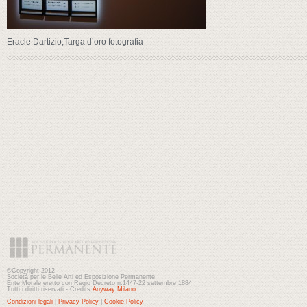
Eracle Dartizio,Targa d’oro fotografia
©Copyright 2012
Società per le Belle Arti ed Esposizione Permanente
Ente Morale eretto con Regio Decreto n.1447-22 settembre 1884
Tutti i diritti riservati - Credits
Anyway Milano
Condizioni legali
|
Privacy Policy
|
Cookie Policy