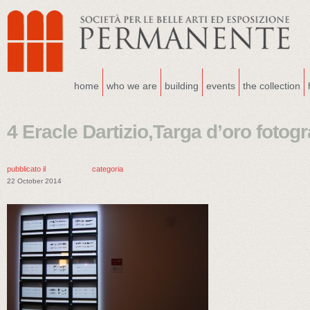
home
who we are
building
events
the collection
4 Eracle Dartizio,Targa d’oro fotogr
pubblicato il
categoria
22 October 2014