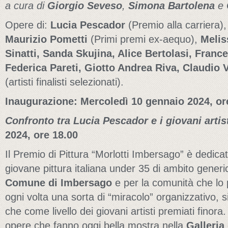
a cura di
Giorgio Seveso
,
Simona Bartolena
e
Opere di:
Lucia Pescador
(Premio alla carriera)
Maurizio Pometti
(Primi premi ex-aequo),
Melis
Sinatti, Sanda Skujina, Alice Bertolasi, France
Federica Pareti, Giotto Andrea Riva, Claudio V
(artisti finalisti selezionati).
Inaugurazione: Mercoledì 10 gennaio 2024, or
Confronto tra Lucia Pescador e i giovani artis
2024, ore 18.00
Il Premio di Pittura “Morlotti Imbersago” è dedicat
giovane pittura italiana under 35 di ambito generi
Comune di Imbersago
e per la comunità che lo
ogni volta una sorta di “miracolo” organizzativo, sia
che come livello dei giovani artisti premiati finora
opere che fanno oggi bella mostra nella
Galleria