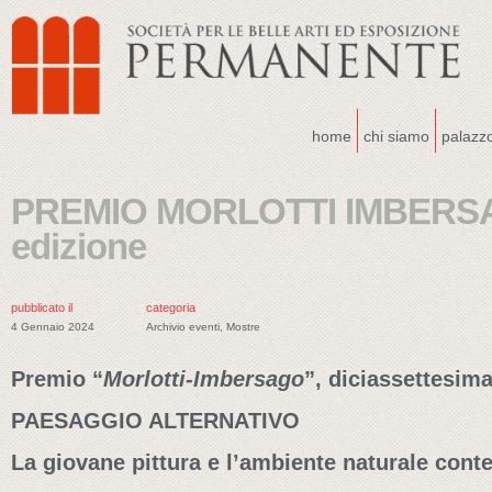
home
chi siamo
palazz
PREMIO MORLOTTI IMBERSA
edizione
pubblicato il
categoria
4 Gennaio 2024
Archivio eventi
,
Mostre
Premio “
Morlotti-Imbersago
”, diciassettesim
PAESAGGIO ALTERNATIVO
La giovane pittura e l’ambiente naturale con