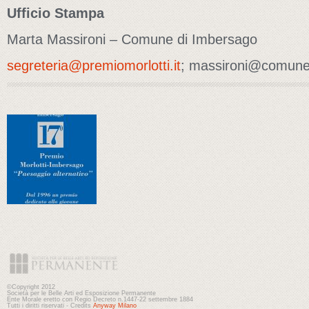
Ufficio Stampa
Marta Massironi – Comune di Imbersago
segreteria@premiomorlotti.it
; massironi@comune.
©Copyright 2012
Società per le Belle Arti ed Esposizione Permanente
Ente Morale eretto con Regio Decreto n.1447-22 settembre 1884
Tutti i diritti riservati - Credits
Anyway Milano