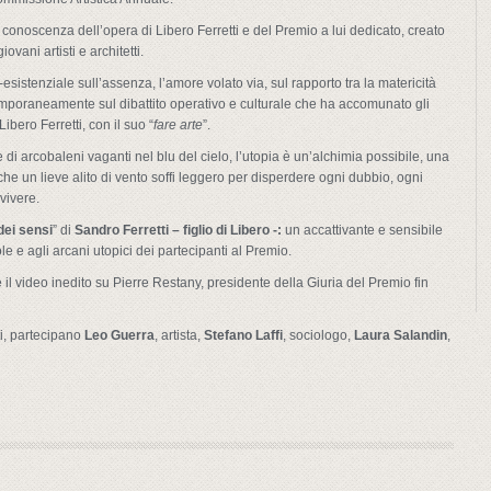
la conoscenza dell’opera di Libero Ferretti e del Premio a lui dedicato, creato
ovani artisti e architetti.
sistenziale sull’assenza, l’amore volato via, sul rapporto tra la matericità
contemporaneamente sul dibattito operativo e culturale che ha accomunato gli
ibero Ferretti, con il suo “
fare arte
”.
di arcobaleni vaganti nel blu del cielo, l’utopia è un’alchimia possibile, una
a che un lieve alito di vento soffi leggero per disperdere ogni dubbio, ogni
vivere.
dei sensi
” di
Sandro Ferretti
–
figlio di Libero -:
un accattivante e sensibile
e e agli arcani utopici dei partecipanti al Premio.
 il video inedito su Pierre Restany, presidente della Giuria del Premio fin
ti, partecipano
Leo Guerra
, artista,
Stefano Laffi
, sociologo,
Laura Salandin
,