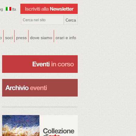
ng
Ita
co
soci
press
dove siamo
orari e info