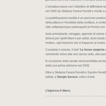
L’iniziativa nasce con l’obiettivo di diffondere 
nel 2000 da Stefania Fanesi Ferretti e rivolto a gi
La pubblicazione inedita è un percorso poetico-e
della pittura e l’invisibile della scrittura, e 
oltre settantacinque partecipanti al Premio con L
Isola ammaliante, miraggio, approdo di sirene e 
dimora per spiriti liberi e per artisti, dove bast
mistero, ogni barriera che si frappone al nostro 
Completa il volume, il dvd “
Le forme utopiche 
commento visivo alle voci senza volto, alle parol
In occasione della serata verrà proiettato anche
dalla sua prima edizione nel 2000.
Oltre a Stefania Fanesi Ferretti e Sandro Ferret
artista, e
Giorgio Seveso
, critico d’arte.
L’ingresso è libero.