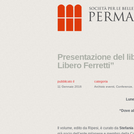
Presentazione del lib
Libero Ferretti”
pubblicato il
categoria
11 Gennaio 2016
Archivio eventi
,
Conferenze
,
Lune
“Dove abi
Il volume, edito da Ripesi, è curato da
Stefania
già socio dell’ente milanese e membro della C