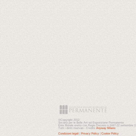
©Copyright 2012
Società per le Belle Arti ed Esposizione Permanente
Ente Morale eretto con Regio Decreto n.1447-22 settembre 
Tutti i diritti riservati - Credits
Anyway Milano
Condizioni legali
|
Privacy Policy
|
Cookie Policy