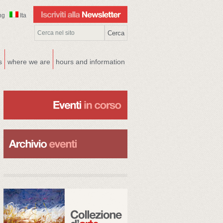
ng
Ita
s
where we are
hours and information