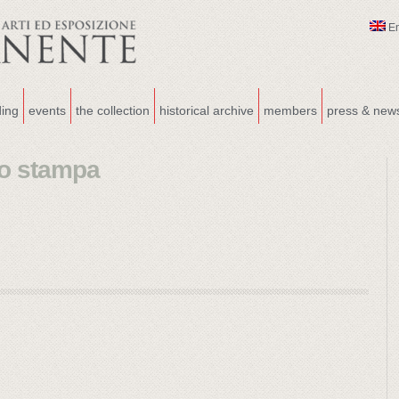
E
ding
events
the collection
historical archive
members
press & new
to stampa