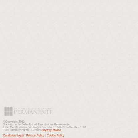
©Copyright 2012
Società per le Belle Arti ed Esposizione Permanente
Ente Morale eretto con Regio Decreto n.1447-22 settembre 1884
Tutti i diritti riservati - Credits
Anyway Milano
Condizioni legali
|
Privacy Policy
|
Cookie Policy