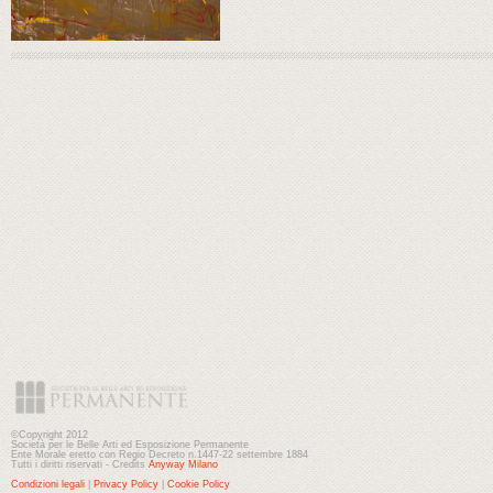
©Copyright 2012
Società per le Belle Arti ed Esposizione Permanente
Ente Morale eretto con Regio Decreto n.1447-22 settembre 1884
Tutti i diritti riservati - Credits
Anyway Milano
Condizioni legali
|
Privacy Policy
|
Cookie Policy