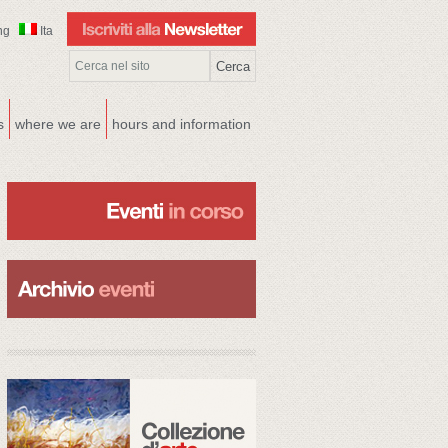
ng
Ita
s
where we are
hours and information