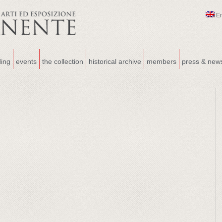
E
ding
events
the collection
historical archive
members
press & new