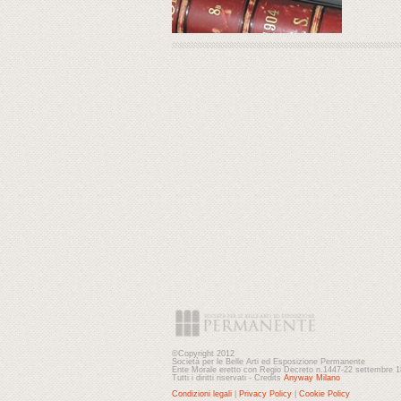
©Copyright 2012
Società per le Belle Arti ed Esposizione Permanente
Ente Morale eretto con Regio Decreto n.1447-22 settembre 
Tutti i diritti riservati - Credits
Anyway Milano
Condizioni legali
|
Privacy Policy
|
Cookie Policy