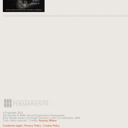
©Copyright 2012
Società per le Belle Arti ed Esposizione Permanente
Ente Morale eretto con Regio Decreto n.1447-22 settembre 1884
Tutti i diritti riservati - Credits
Anyway Milano
Condizioni legali
|
Privacy Policy
|
Cookie Policy