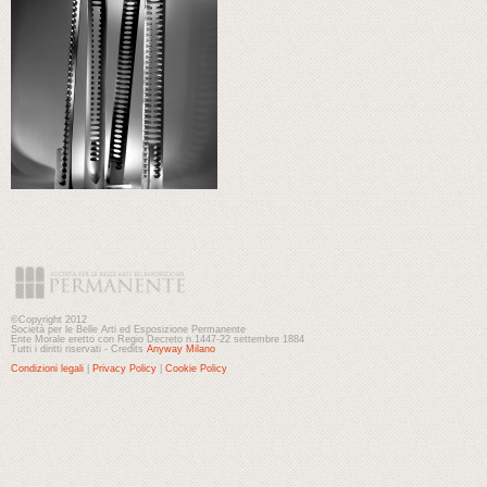
©Copyright 2012
Società per le Belle Arti ed Esposizione Permanente
Ente Morale eretto con Regio Decreto n.1447-22 settembre 1884
Tutti i diritti riservati - Credits
Anyway Milano
Condizioni legali
|
Privacy Policy
|
Cookie Policy