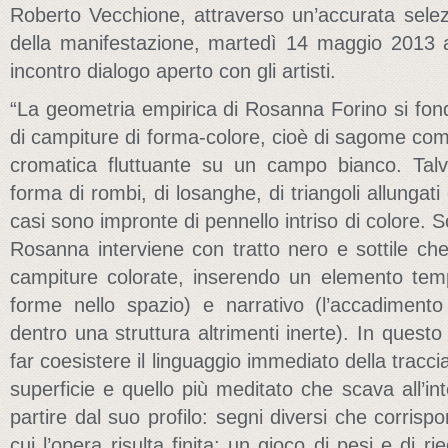
Roberto Vecchione, attraverso un’accurata selez
della manifestazione, martedì 14 maggio 2013 al
incontro dialogo aperto con gli artisti.
“La geometria empirica di Rosanna Forino si fon
di campiture di forma-colore, cioè di sagome come
cromatica fluttuante su un campo bianco. Tal
forma di rombi, di losanghe, di triangoli allungati
casi sono impronte di pennello intriso di colore.
Rosanna interviene con tratto nero e sottile ch
campiture colorate, inserendo un elemento temp
forme nello spazio) e narrativo (l’accadimen
dentro una struttura altrimenti inerte). In questo
far coesistere il linguaggio immediato della tracci
superficie e quello più meditato che scava all’in
partire dal suo profilo: segni diversi che corris
cui l’opera risulta finita: un gioco di pesi e di ri