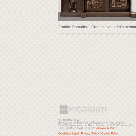
Arnaldo Pomodoro, Grande tavola della memor
©Copyright 2012
Società per le Belle Arti ed Esposizione Permanente
Ente Morale eretto con Regio Decreto n.1447-22 settembre 
Tutti i diritti riservati - Credits
Anyway Milano
Condizioni legali
|
Privacy Policy
|
Cookie Policy