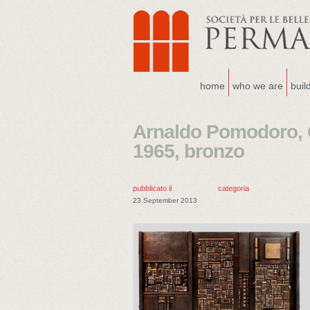
home
who we are
buil
Arnaldo Pomodoro, 
1965, bronzo
pubblicato il
categoria
23 September 2013