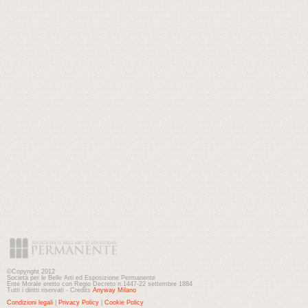
©Copyright 2012
Società per le Belle Arti ed Esposizione Permanente
Ente Morale eretto con Regio Decreto n.1447-22 settembre 1884
Tutti i diritti riservati - Credits
Anyway Milano
Condizioni legali
|
Privacy Policy
|
Cookie Policy