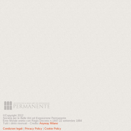
©Copyright 2012
Società per le Belle Arti ed Esposizione Permanente
Ente Morale eretto con Regio Decreto n.1447-22 settembre 1884
Tutti i diritti riservati - Credits
Anyway Milano
Condizioni legali
|
Privacy Policy
|
Cookie Policy