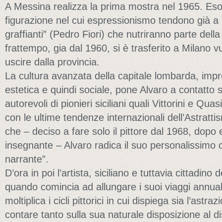
A Messina realizza la prima mostra nel 1965. Es
figurazione nel cui espressionismo tendono già a e
graffianti” (Pedro Fiori) che nutriranno parte della
frattempo, gia dal 1960, si è trasferito a Milano v
uscire dalla provincia.
La cultura avanzata della capitale lombarda, impro
estetica e quindi sociale, pone Alvaro a contatto sia
autorevoli di pionieri siciliani quali Vittorini e Quas
con le ultime tendenze internazionali dell’Astratti
che – deciso a fare solo il pittore dal 1968, dopo
insegnante – Alvaro radica il suo personalissimo c
narrante”.
D’ora in poi l’artista, siciliano e tuttavia cittadin
quando comincia ad allungare i suoi viaggi annuali
moltiplica i cicli pittorici in cui dispiega sia l’astr
contare tanto sulla sua naturale disposizione al d