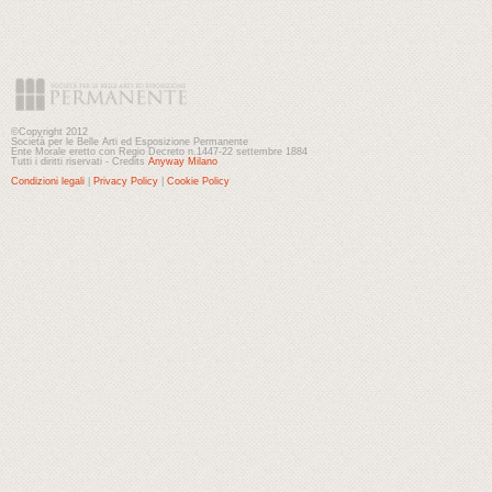
©Copyright 2012
Società per le Belle Arti ed Esposizione Permanente
Ente Morale eretto con Regio Decreto n.1447-22 settembre 1884
Tutti i diritti riservati - Credits
Anyway Milano
Condizioni legali
|
Privacy Policy
|
Cookie Policy