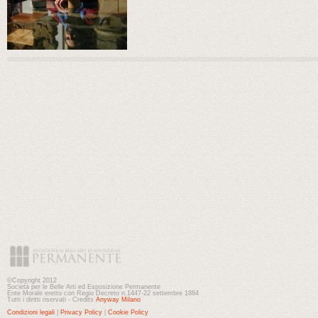
©Copyright 2012
Società per le Belle Arti ed Esposizione Permanente
Ente Morale eretto con Regio Decreto n.1447-22 settembre 1884
Tutti i diritti riservati - Credits
Anyway Milano
Condizioni legali
|
Privacy Policy
|
Cookie Policy