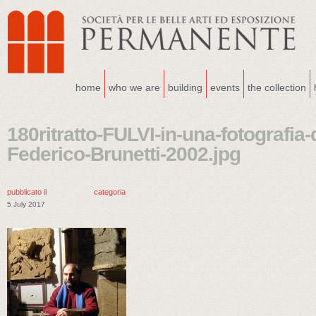
home
who we are
building
events
the collection
180ritratto-FULVI-in-una-fotografia-d
Federico-Brunetti-2002.jpg
pubblicato il
categoria
5 July 2017