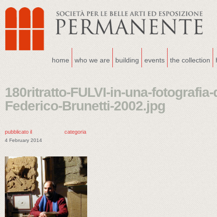
home
who we are
building
events
the collection
180ritratto-FULVI-in-una-fotografia-d
Federico-Brunetti-2002.jpg
pubblicato il
categoria
4 February 2014