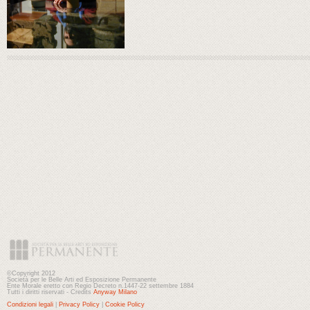
©Copyright 2012
Società per le Belle Arti ed Esposizione Permanente
Ente Morale eretto con Regio Decreto n.1447-22 settembre 1884
Tutti i diritti riservati - Credits
Anyway Milano
Condizioni legali
|
Privacy Policy
|
Cookie Policy