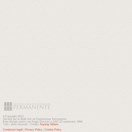
©Copyright 2012
Società per le Belle Arti ed Esposizione Permanente
Ente Morale eretto con Regio Decreto n.1447-22 settembre 1884
Tutti i diritti riservati - Credits
Anyway Milano
Condizioni legali
|
Privacy Policy
|
Cookie Policy