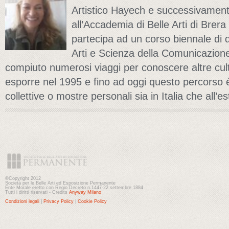
Artistico Hayech e successivamente
all’Accademia di Belle Arti di Brera
partecipa ad un corso biennale di de
Arti e Scienza della Comunicazion
compiuto numerosi viaggi per conoscere altre cul
esporre nel 1995 e fino ad oggi questo percorso 
collettive o mostre personali sia in Italia che all’es
©Copyright 2012
Società per le Belle Arti ed Esposizione Permanente
Ente Morale eretto con Regio Decreto n.1447-22 settembre 1884
Tutti i diritti riservati - Credits
Anyway Milano
Condizioni legali
|
Privacy Policy
|
Cookie Policy