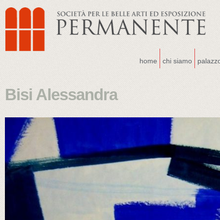
home
chi siamo
palazz
Bisi Alessandra