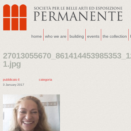
home
who we are
building
events
the collection
27013055670_861414453985353_1
1.jpg
pubblicato il
categoria
3 January 2017