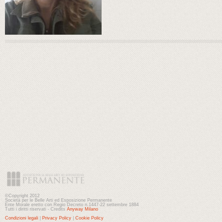
©Copyright 2012
Società per le Belle Arti ed Esposizione Permanente
Ente Morale eretto con Regio Decreto n.1447-22 settembre 1884
Tutti i diritti riservati - Credits
Anyway Milano
Condizioni legali
|
Privacy Policy
|
Cookie Policy