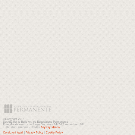
©Copyright 2012
Società per le Belle Arti ed Esposizione Permanente
Ente Morale eretto con Regio Decreto n.1447-22 settembre 1884
Tutti i diritti riservati - Credits
Anyway Milano
Condizioni legali
|
Privacy Policy
|
Cookie Policy