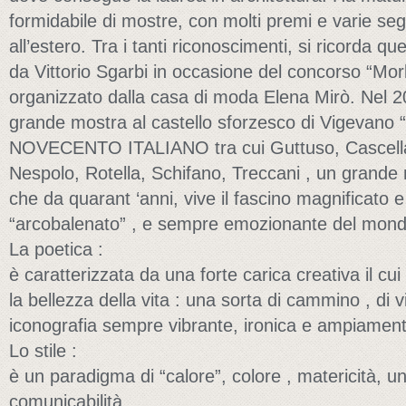
formidabile di mostre, con molti premi e varie segna
all’estero. Tra i tanti riconoscimenti, si ricorda q
da Vittorio Sgarbi in occasione del concorso “M
organizzato dalla casa di moda Elena Mirò. Nel 20
grande mostra al castello sforzesco di Vigeva
NOVECENTO ITALIANO tra cui Guttuso, Cascella,
Nespolo, Rotella, Schifano, Treccani , un grande
che da quarant ‘anni, vive il fascino magnificato e
“arcobalenato” , e sempre emozionante del mondo 
La poetica :
è caratterizzata da una forte carica creativa il cui
la bellezza della vita : una sorta di cammino , di
iconografia sempre vibrante, ironica e ampiamen
Lo stile :
è un paradigma di “calore”, colore , matericità, un 
comunicabilità