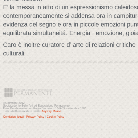
E’ la messa in atto di un espressionismo caleido
contemporaneamente si addensa ora in campiture 
evidenza del segno e ora in piccole emozioni punt
equilibrata simultaneitá. Energia , emozione, gioia
Caro è inoltre curatore d’ arte di relazioni critiche
culturali.
©Copyright 2012
Società per le Belle Arti ed Esposizione Permanente
Ente Morale eretto con Regio Decreto n.1447-22 settembre 1884
Tutti i diritti riservati - Credits
Anyway Milano
Condizioni legali
|
Privacy Policy
|
Cookie Policy