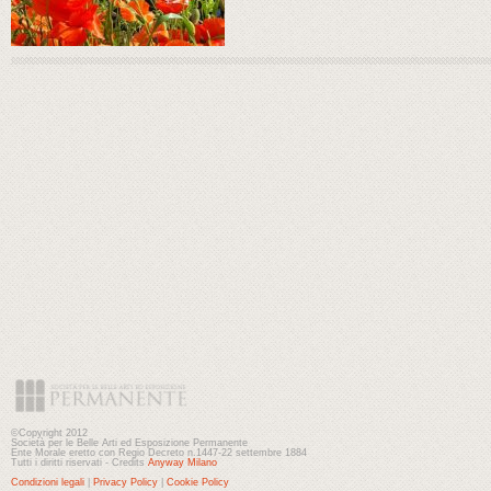
©Copyright 2012
Società per le Belle Arti ed Esposizione Permanente
Ente Morale eretto con Regio Decreto n.1447-22 settembre 1884
Tutti i diritti riservati - Credits
Anyway Milano
Condizioni legali
|
Privacy Policy
|
Cookie Policy