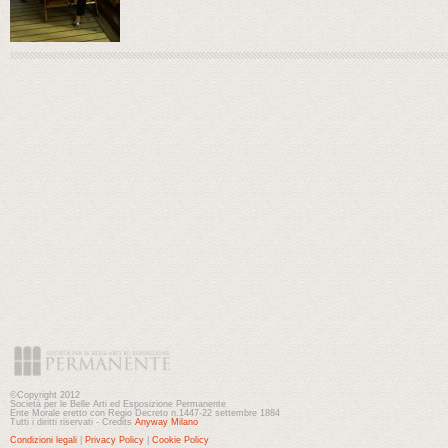
©Copyright 2012
Società per le Belle Arti ed Esposizione Permanente
Ente Morale eretto con Regio Decreto n.1447-22 settembre 1884
Tutti i diritti riservati - Credits
Anyway Milano
Condizioni legali
|
Privacy Policy
|
Cookie Policy