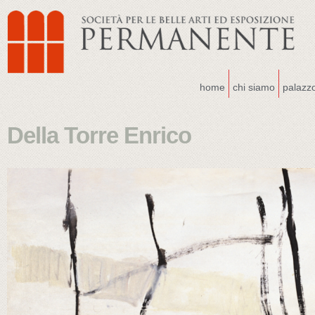
home
chi siamo
palazz
Della Torre Enrico