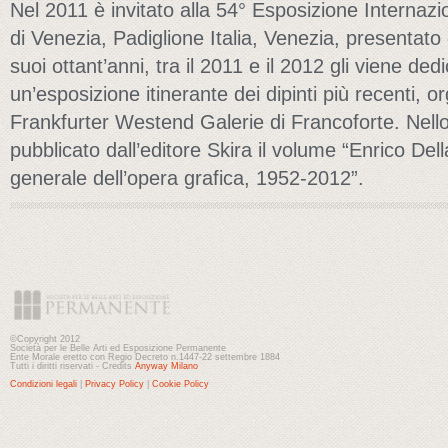
Nel 2011 è invitato alla 54° Esposizione Internazi
di Venezia, Padiglione Italia, Venezia, presentato
suoi ottant’anni, tra il 2011 e il 2012 gli viene de
un’esposizione itinerante dei dipinti più recenti, o
Frankfurter Westend Galerie di Francoforte. Nell
pubblicato dall’editore Skira il volume “Enrico Del
generale dell’opera grafica, 1952-2012”.
©Copyright 2012
Società per le Belle Arti ed Esposizione Permanente
Ente Morale eretto con Regio Decreto n.1447-22 settembre 1884
Tutti i diritti riservati - Credits
Anyway Milano
Condizioni legali
|
Privacy Policy
|
Cookie Policy