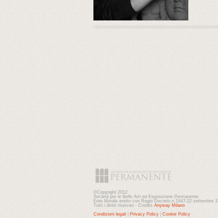
©Copyright 2012
Società per le Belle Arti ed Esposizione Permanente
Ente Morale eretto con Regio Decreto n.1447-22 settembre 
Tutti i diritti riservati - Credits
Anyway Milano
Condizioni legali
|
Privacy Policy
|
Cookie Policy