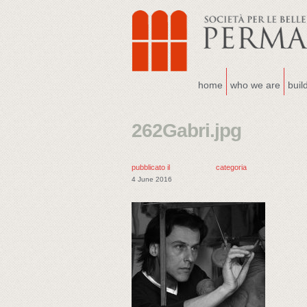
home
who we are
buil
262Gabri.jpg
pubblicato il
categoria
4 June 2016