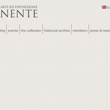
E
ding
events
the collection
historical archive
members
press & new