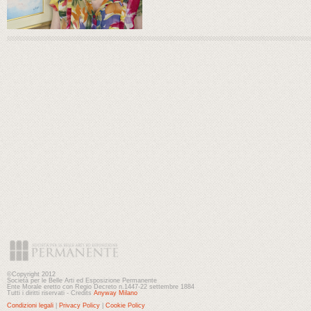
©Copyright 2012
Società per le Belle Arti ed Esposizione Permanente
Ente Morale eretto con Regio Decreto n.1447-22 settembre 1884
Tutti i diritti riservati - Credits
Anyway Milano
Condizioni legali
|
Privacy Policy
|
Cookie Policy