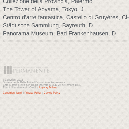
Collezione della Provincia, Palermo
The Tower of Aoyama, Tokyo, J
Centro d’arte fantastica, Castello di Gruyères, C
Städtische Sammlung, Bayreuth, D
Panorama Museum, Bad Frankenhausen, D
©Copyright 2012
Società per le Belle Arti ed Esposizione Permanente
Ente Morale eretto con Regio Decreto n.1447-22 settembre 1884
Tutti i diritti riservati - Credits
Anyway Milano
Condizioni legali
|
Privacy Policy
|
Cookie Policy