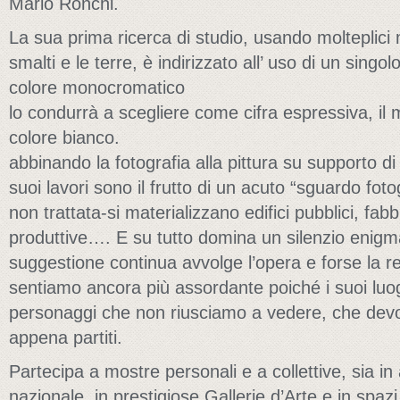
Mario Ronchi.
La sua prima ricerca di studio, usando molteplici ma
smalti e le terre, è indirizzato all’ uso di un singo
colore monocromatico
lo condurrà a scegliere come cifra espressiva, i
colore bianco.
abbinando la fotografia alla pittura su supporto di t
suoi lavori sono il frutto di un acuto “sguardo fotog
non trattata-si materializzano edifici pubblici, fab
produttive…. E su tutto domina un silenzio enigm
suggestione continua avvolge l’opera e forse la re
sentiamo ancora più assordante poiché i suoi luog
personaggi che non riusciamo a vedere, che devo
appena partiti.
Partecipa a mostre personali e a collettive, sia in
nazionale, in prestigiose Gallerie d’Arte e in spazi 