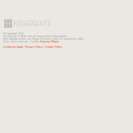
©Copyright 2012
Società per le Belle Arti ed Esposizione Permanente
Ente Morale eretto con Regio Decreto n.1447-22 settembre 1884
Tutti i diritti riservati - Credits
Anyway Milano
Condizioni legali
|
Privacy Policy
|
Cookie Policy