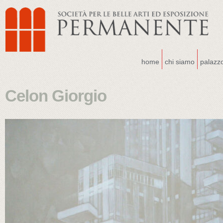
home
chi siamo
palazz
Celon Giorgio