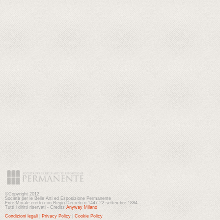
©Copyright 2012
Società per le Belle Arti ed Esposizione Permanente
Ente Morale eretto con Regio Decreto n.1447-22 settembre 1884
Tutti i diritti riservati - Credits
Anyway Milano
Condizioni legali
|
Privacy Policy
|
Cookie Policy