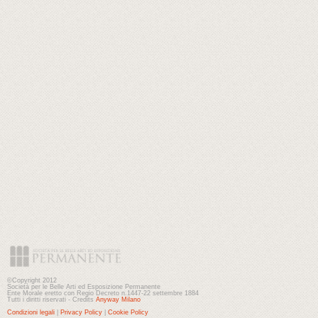
©Copyright 2012
Società per le Belle Arti ed Esposizione Permanente
Ente Morale eretto con Regio Decreto n.1447-22 settembre 1884
Tutti i diritti riservati - Credits
Anyway Milano
Condizioni legali
|
Privacy Policy
|
Cookie Policy