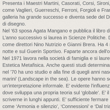
Presenta i Maestri Martini, Casorati, Corsi, Sironi, 
come Vaglieri, Guerreschi, Ferroni, Forgioli e Fra
galleria ha grande successo e diventa sede del D
di disegno.
Nel ‘63 sposa Agata Mangano e pubblica il libro di
L’anno successivo si laurea in Scienze Politiche. 
come direttori Nino Nutrizio e Gianni Brera. Ha 4 
notte e sul Guerin Sportivo. Faparte ancora dell’o
Nel 1971 lavora nella società di famiglia e si laurea
Estetica Metafisica. Anche questi studi determinano
nel ’70 ha uno studio e alla fine di quegli anni na
marini’ (Landscape in the sea). Le opere hanno s
un’interpretazione informale. E’ evidente l’influenza
dove sviluppa una propria teoria sul ‘globale’. E’ i
scriverne in lunghi appunti. E’ sufficiente fermare 
come ‘Armonia e silenzio’, ‘Connessioni’ e ‘Dal tria