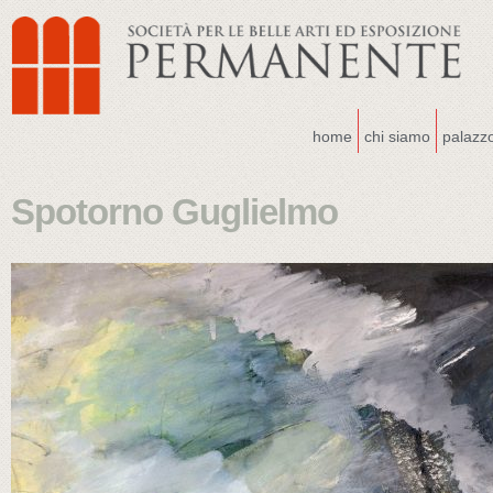
home
chi siamo
palazz
Spotorno Guglielmo