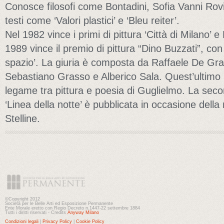
Conosce filosofi come Bontadini, Sofia Vanni Rov
testi come ‘Valori plastici’ e ‘Bleu reiter’.
Nel 1982 vince i primi di pittura ‘Città di Milano’ 
1989 vince il premio di pittura “Dino Buzzati”, con
spazio’. La giuria è composta da Raffaele De Gra
Sebastiano Grasso e Alberico Sala. Quest’ultimo 
legame tra pittura e poesia di Guglielmo. La seco
‘Linea della notte’ è pubblicata in occasione dell
Stelline.
©Copyright 2012
Società per le Belle Arti ed Esposizione Permanente
Ente Morale eretto con Regio Decreto n.1447-22 settembre 1884
Tutti i diritti riservati - Credits
Anyway Milano
Condizioni legali
|
Privacy Policy
|
Cookie Policy