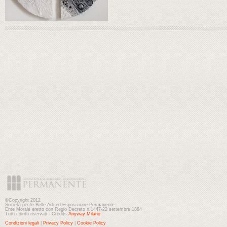
©Copyright 2012
Società per le Belle Arti ed Esposizione Permanente
Ente Morale eretto con Regio Decreto n.1447-22 settembre 1884
Tutti i diritti riservati - Credits
Anyway Milano
Condizioni legali
|
Privacy Policy
|
Cookie Policy