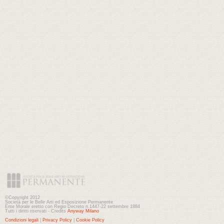
©Copyright 2012
Società per le Belle Arti ed Esposizione Permanente
Ente Morale eretto con Regio Decreto n.1447-22 settembre 1884
Tutti i diritti riservati - Credits
Anyway Milano
Condizioni legali
|
Privacy Policy
|
Cookie Policy