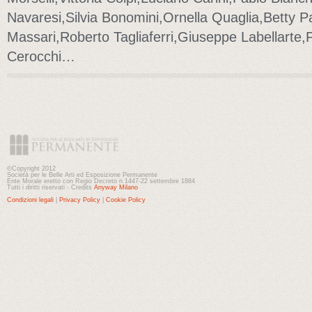
Navaresi,Silvia Bonomini,Ornella Quaglia,Betty 
Massari,Roberto Tagliaferri,Giuseppe Labellarte,P
Cerocchi…
©Copyright 2012
Società per le Belle Arti ed Esposizione Permanente
Ente Morale eretto con Regio Decreto n.1447-22 settembre 1884
Tutti i diritti riservati - Credits
Anyway Milano
Condizioni legali
|
Privacy Policy
|
Cookie Policy