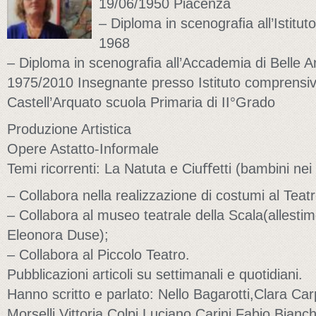
19/06/1950 Piacenza
– Diploma in scenograﬁa all’Istitut
1968
– Diploma in scenograﬁa all’Accademia di Belle Ar
1975/2010 Insegnante presso Istituto comprensi
Castell’Arquato scuola Primaria di II°Grado
Produzione Artistica
Opere Astatto-Informale
Temi ricorrenti: La Natuta e Ciuﬀetti (bambini ne
– Collabora nella realizzazione di costumi al Teatr
– Collabora al museo teatrale della Scala(allesti
Eleonora Duse);
– Collabora al Piccolo Teatro.
Pubblicazioni articoli su settimanali e quotidiani.
Hanno scritto e parlato: Nello Bagarotti,Clara Ca
Morselli,Vittoria Colpi,Luciano Carini,Fabio Bianc