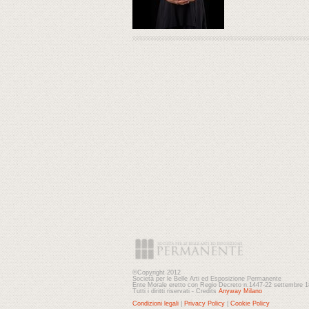
©Copyright 2012
Società per le Belle Arti ed Esposizione Permanente
Ente Morale eretto con Regio Decreto n.1447-22 settembre 
Tutti i diritti riservati - Credits
Anyway Milano
Condizioni legali
|
Privacy Policy
|
Cookie Policy