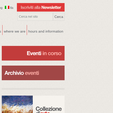
ng
Ita
s
where we are
hours and information