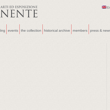
E
ding
events
the collection
historical archive
members
press & new