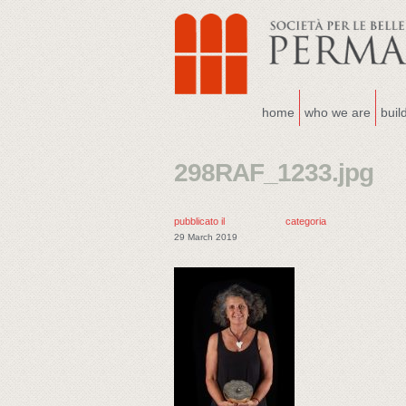
home
who we are
buil
298RAF_1233.jpg
pubblicato il
categoria
29 March 2019