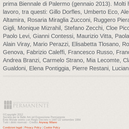
prima Biennale di Palermo (gennaio 2013). Molti 
lavoro, tra questi: Gillo Dorfles, Umberto Eco, A
Altamira, Rosaria Miraglia Zucconi, Ruggero Piera
Gigli, Monique Mizrahil, Stefano Zecchi, Cloe Pic
Paolo Levi, Gianni Contessi, Maurizio Vitta, Paol
Alain Viray, Mario Perazzi, Elisabetta Tlosano, Ro
Genova, Fabrizio Caleffi, Francesco Russo, Franc
Andrea Branzi, Carmelo Strano, Mia Lecomte, Clau
Gualdoni, Elena Pontiggia, Pierre Restani, Lucian
©Copyright 2012
Società per le Belle Arti ed Esposizione Permanente
Ente Morale eretto con Regio Decreto n.1447-22 settembre 1884
Tutti i diritti riservati - Credits
Anyway Milano
Condizioni legali
|
Privacy Policy
|
Cookie Policy