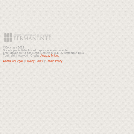
©Copyright 2012
Società per le Belle Arti ed Esposizione Permanente
Ente Morale eretto con Regio Decreto n.1447-22 settembre 1884
Tutti i diritti riservati - Credits
Anyway Milano
Condizioni legali
|
Privacy Policy
|
Cookie Policy